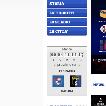
STORIA
EX TIGROTTI
LO STADIO
LA CITTA'
Manca
0
0
0
4
1
8
5
1
3
7
Un giron
S
G
H
M
S
al prossimo turno
PRO PATRIA
NEWS
IMPERIA