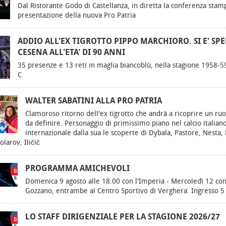
Dal Ristorante Godo di Castellanza, in diretta la conferenza stam
presentazione della nuova Pro Patria
ADDIO ALL'EX TIGROTTO PIPPO MARCHIORO. SI E' SP
CESENA ALL'ETA' DI 90 ANNI
35 presenze e 13 reti in maglia biancoblù, nella stagione 1958-59
C
WALTER SABATINI ALLA PRO PATRIA
Clamoroso ritorno dell'ex tigrotto che andrà a ricoprire un ru
da definire. Personaggio di primissimo piano nel calcio italian
internazionale dalla sua le scoperte di Dybala, Pastore, Nesta, 
olarov, Iličič
PROGRAMMA AMICHEVOLI
Domenica 9 agosto alle 18.00 con l'Imperia - Mercoledì 12 con
Gozzano, entrambe al Centro Sportivo di Verghera. Ingresso 5
LO STAFF DIRIGENZIALE PER LA STAGIONE 2026/27