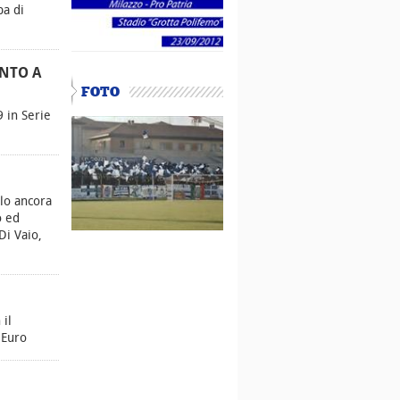
pa di
ENTO A
FOTO
 in Serie
olo ancora
o ed
Di Vaio,
 il
 Euro